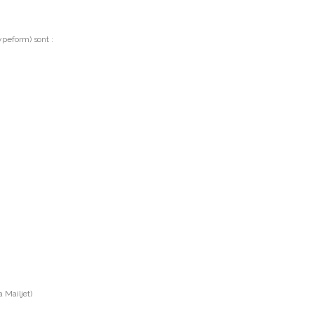
ypeform) sont :
 Mailjet)