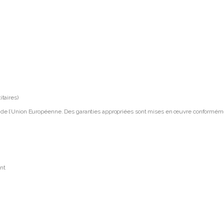
taires)
 de l’Union Européenne. Des garanties appropriées sont mises en œuvre conforméme
ent